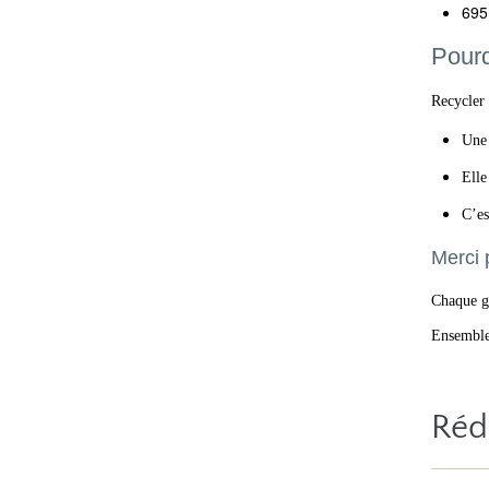
695
Pourq
Recycler 
Une 
Elle
C’es
Merci 
Chaque g
Ensemble,
Réd