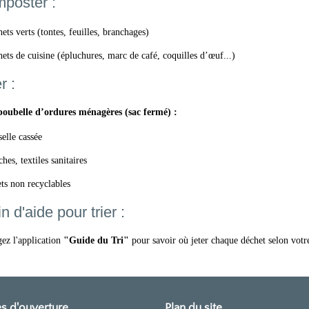
poster :
ets verts (tontes, feuilles, branchages)
ets de cuisine (épluchures, marc de café, coquilles d’œuf...)
r :
poubelle d’ordures ménagères (sac fermé) :
selle cassée
hes, textiles sanitaires
ts non recyclables
n d'aide pour trier :
ez l'application
"Guide du Tri"
pour savoir où jeter chaque déchet selon vo
s d'ouverture
Plan du site