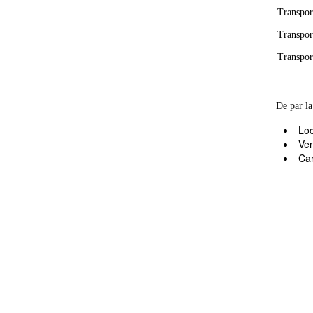
Transport
Transpor
Transport
De par la
Loc
Ven
Car