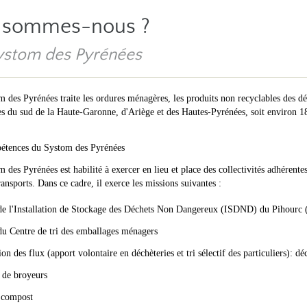
 sommes-nous ?
ystom des Pyrénées
 des Pyrénées traite les ordures ménagères, les produits non recyclables des dé
du sud de la Haute-Garonne, d'Ariège et des Hautes-Pyrénées, soit environ 18
étences du Systom des Pyrénées
 des Pyrénées est habilité à exercer en lieu et place des collectivités adhérent
transports. Dans ce cadre, il exerce les missions suivantes :
de l'Installation de Stockage des Déchets Non Dangereux (ISDND) du Pihourc (
du Centre de tri des emballages ménagers
ion des flux (apport volontaire en déchèteries et tri sélectif des particuliers): déc
 de broyeurs
 compost