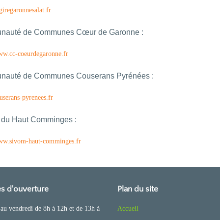
agiregaronnesalat.fr
auté de Communes Cœur de Garonne :
www.cc-coeurdegaronne.fr
auté de Communes Couserans Pyrénées :
ouserans-pyrenees.fr
du Haut Comminges :
www.sivom-haut-comminges.fr
s d'ouverture
Plan du site
au vendredi de 8h à 12h et de 13h à
Accueil