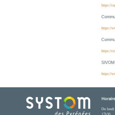
https://c
Commun
https://
Commun
https://c
SIVOM 
https://
Horaire
Du lundi 
17h30