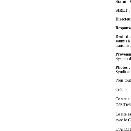
Statut
: 
SIRET
Directeu
Responsa
Droit d'
soumis à 
transmis 
Provenan
Systom d
Photos :
Syndicat
Pour tout
Crédits
Ce site a
DéSIDé31 
Le site e
avec le
L’ATD31 e