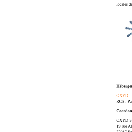
locales d
Héberge
OXYD
RCS : Pa
Coordonn
OXYD S
19 rue A