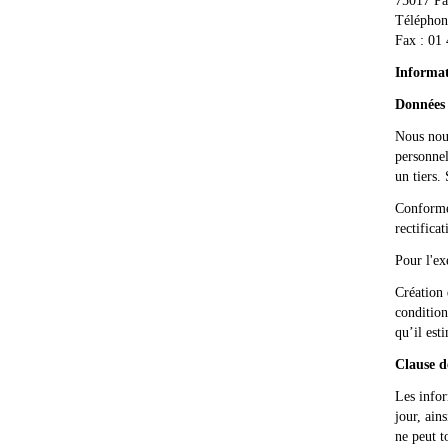
75017 Pa
Téléphon
Fax : 01
Informat
Données 
Nous nous
personnel
un tiers.
Conformém
rectifica
Pour l'ex
Création 
condition
qu’il est
Clause d
Les infor
jour, ain
ne peut t