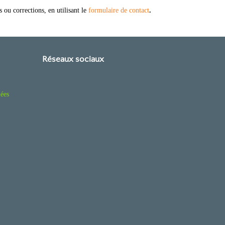
 ou corrections, en utilisant le
formulaire de contact
.
Réseaux sociaux
ées