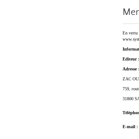
Men
En vertu 
www.systo
Informat
Editeur 
Adresse 
ZAC OU
759, rout
31800 
Téléphon
E-mail 