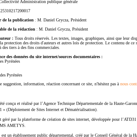
Collectivité Administration publique générale
:
25310217200017
r de la publication
: M. Daniel Grycza, Président
ble de la rédaction
: M. Daniel Grycza, Président
auteur :
Tous droits réservés. Les textes, images, graphiques, ainsi que leur dis
la protection des droits d'auteurs et autres lois de protection. Le contenu de ce s
à des tiers à des fins commerciales.
ce des données du site internet/sources documentaires :
es Pyrénées
 des Pyrénées
e suggestion, information, réaction concernant ce site, n'hésitez pas à
nous cont
 été conçu et réalisé par l’Agence Technique Départementale de la Haute-Gar
» (Déploiement de Sites Internet et Dématérialisation).
st géré par la plateforme de création de sites internet, développée pour l’ATD31
 CMS AMETYS.
st un établissement public départemental, créé par le Conseil Général de la H