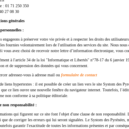
ris
e : 01 71 250 350
 40 27 08 30
ions générales
personnelles :
 engageons à préserver votre vie privée et à respecter les droits des utilisateur
les fournies volontairement lors de l'utilisation des services du site. Nous nou
 Si vous avez choisi de recevoir notre lettre d’information électronique, vous c
ent à l'article 34 de la loi "Informatique et Libertés" n°78-17 du 6 janvier 19
tion et de suppression des données qui vous concernent.
ercer adressez-vous à adresse mail ou
formulaire de contact
de liens hypertextes : il est possible de créer un lien vers le site Systom des Pyr
 que ce lien ouvre une nouvelle fenêtre du navigateur internet. Toutefois, l’édi
ime non conforme à sa politique éditoriale.
e non responsabilité :
mations qui figurent sur ce site font l'objet d'une clause de non responsabilité. 
si que de corriger les erreurs qui lui seront signalées. Le Systom des Pyrénées, m
outefois garantir l'exactitude de toutes les informations présentes et par conséqu