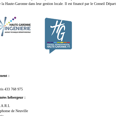
e la Haute-Garonne dans leur gestion locale. Il est financé par le Conseil Dépar
ment :
ris 433 768 975
ées hébergeur :
.A.R.L
lphonse de Neuville